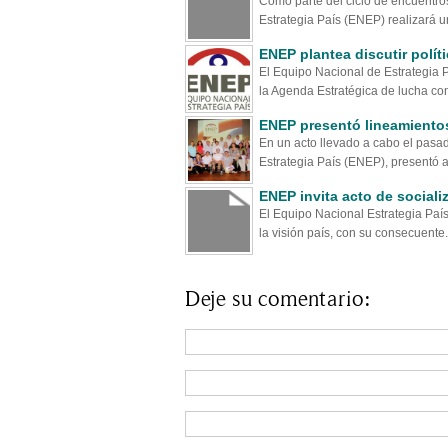
Como parte del ciclo de encuentros
Estrategia País (ENEP) realizará un
ENEP plantea discutir polít
El Equipo Nacional de Estrategia 
la Agenda Estratégica de lucha cont
ENEP presentó lineamientos
En un acto llevado a cabo el pasa
Estrategia País (ENEP), presentó an
ENEP invita acto de socializ
El Equipo Nacional Estrategia País
la visión país, con su consecuente.
Deje su comentario: