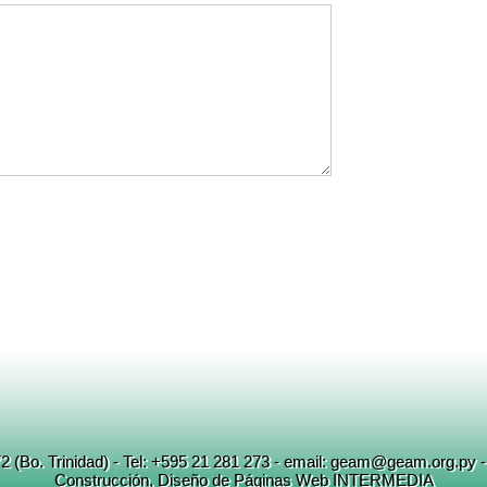
72 (Bo. Trinidad) - Tel: +595 21 281 273 - email: geam@geam.org.py 
Construcción
, Diseño
de
Páginas Web INTERMEDIA