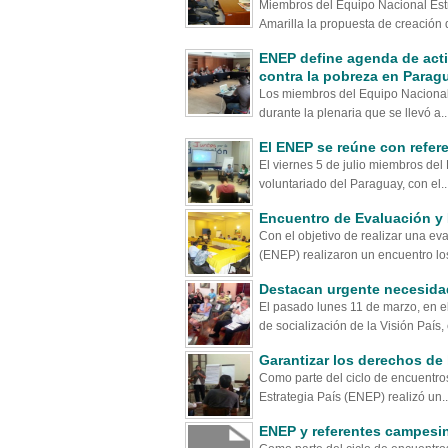
Miembros del Equipo Nacional Estr
Amarilla la propuesta de creación d
ENEP define agenda de activ
contra la pobreza en Parag
Los miembros del Equipo Nacional 
durante la plenaria que se llevó a..
El ENEP se reúne con refer
El viernes 5 de julio miembros del
voluntariado del Paraguay, con el..
Encuentro de Evaluación y 
Con el objetivo de realizar una ev
(ENEP) realizaron un encuentro los
Destacan urgente necesidad
El pasado lunes 11 de marzo, en el
de socialización de la Visión País, e
Garantizar los derechos de 
Como parte del ciclo de encuentros
Estrategia País (ENEP) realizó un..
ENEP y referentes campesino