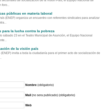
 sectoriales de socialización de la Visión País, el Equipo Nacional de
 foro...
icas públicas en materia laboral
País (ENEP) organiza un encuentro con referentes sindicales para analizar
ra...
 para la lucha contra la pobreza
do sábado 23 en el Teatro Municipal de Asunción, el Equipo Nacional
te...
ación de la visión país
 (ENEP) invita a toda la ciudadanía para el primer acto de socialización de
..
Nombre
(obligatorio)
Mail
(no sera publicado) (obligatorio)
Web