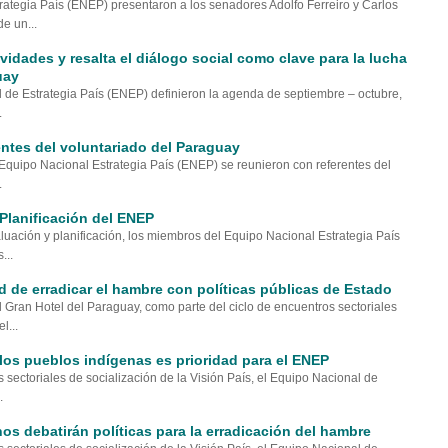
ategia País (ENEP) presentaron a los senadores Adolfo Ferreiro y Carlos
e un...
idades y resalta el diálogo social como clave para la lucha
uay
de Estrategia País (ENEP) definieron la agenda de septiembre – octubre,
.
entes del voluntariado del Paraguay
 Equipo Nacional Estrategia País (ENEP) se reunieron con referentes del
.
Planificación del ENEP
aluación y planificación, los miembros del Equipo Nacional Estrategia País
...
 de erradicar el hambre con políticas públicas de Estado
 Gran Hotel del Paraguay, como parte del ciclo de encuentros sectoriales
l...
los pueblos indígenas es prioridad para el ENEP
 sectoriales de socialización de la Visión País, el Equipo Nacional de
.
s debatirán políticas para la erradicación del hambre