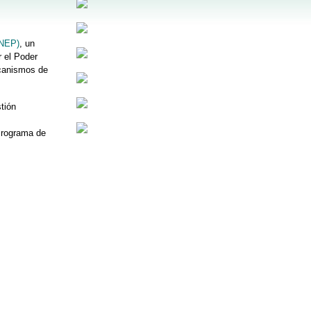
ENEP)
, un
 el Poder
ecanismos de
tión
Programa de