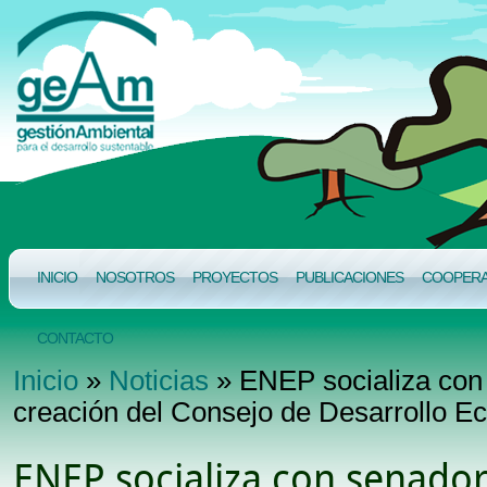
INICIO
NOSOTROS
PROYECTOS
PUBLICACIONES
COOPERAC
CONTACTO
Inicio
»
Noticias
» ENEP socializa con
creación del Consejo de Desarrollo E
ENEP socializa con senado