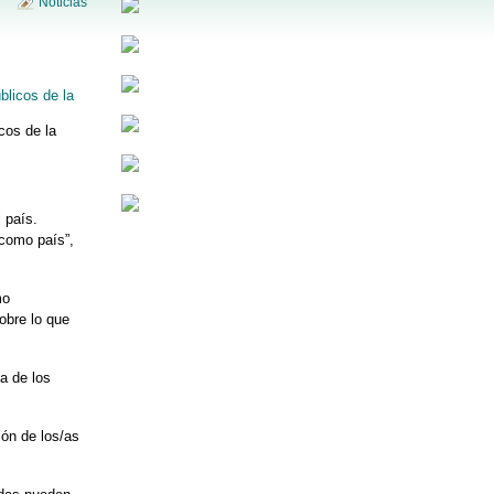
Noticias
icos de la
 país.
 como país”,
mo
obre lo que
ia de los
ión de los/as