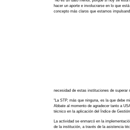
“No es un dato menor, porque si hoy se está 
hacer un aporte e involucrarse en lo que est
concepto más claros que estamos impulsando 
necesidad de estas instituciones de superar s
“La STP, más que ninguna, es la que debe mir
Abbate al momento de agradecer tanto a USAI
técnico en la aplicación del Índice de Gestió
La actividad se enmarcó en la implementación 
de la institución, a través de la asistencia t