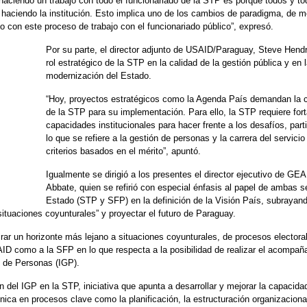
haciendo un trabajo con todo el funcionariado de la STP es porque todos y t
á haciendo la institución. Esto implica uno de los cambios de paradigma, de m
con este proceso de trabajo con el funcionariado público”, expresó.
Por su parte, el director adjunto de USAID/Paraguay, Steve Hendri
rol estratégico de la STP en la calidad de la gestión pública y en l
modernización del Estado.
“Hoy, proyectos estratégicos como la Agenda País demandan la c
de la STP para su implementación. Para ello, la STP requiere fort
capacidades institucionales para hacer frente a los desafíos, part
lo que se refiere a la gestión de personas y la carrera del servicio 
criterios basados en el mérito”, apuntó.
Igualmente se dirigió a los presentes el director ejecutivo de GE
Abbate, quien se refirió con especial énfasis al papel de ambas s
Estado (STP y SFP) en la definición de la Visión País, subrayand
ituaciones coyunturales” y proyectar el futuro de Paraguay.
ar un horizonte más lejano a situaciones coyunturales, de procesos electorale
D como a la SFP en lo que respecta a la posibilidad de realizar el acompañ
n de Personas (IGP).
del IGP en la STP, iniciativa que apunta a desarrollar y mejorar la capacida
écnica en procesos clave como la planificación, la estructuración organizaciona