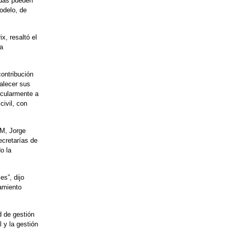
odas pueden
odelo, de
x, resaltó el
a
ontribución
alecer sus
icularmente a
civil, con
AM, Jorge
ecretarías de
o la
s”, dijo
amiento
d de gestión
l y la gestión