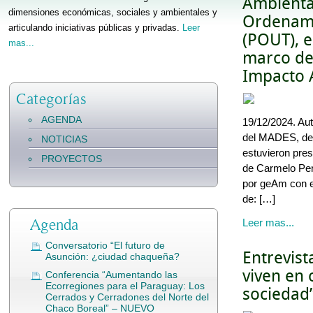
Ambiental
dimensiones económicas, sociales y ambientales y
Ordenami
articulando iniciativas públicas y privadas.
Leer
(POUT), e
mas...
marco de
Impacto 
Categorías
AGENDA
19/12/2024. Au
del MADES, de
NOTICIAS
estuvieron pres
PROYECTOS
de Carmelo Per
por geAm con 
de: […]
Agenda
Leer mas...
Conversatorio “El futuro de
Entrevist
Asunción: ¿ciudad chaqueña?
viven en 
Conferencia “Aumentando las
Ecorregiones para el Paraguay: Los
sociedad
Cerrados y Cerradones del Norte del
Chaco Boreal” – NUEVO