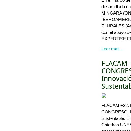
En el marco d
desarrollada en
MINGARA (ON
IBEROAMERIC
PLURALES (Arge
con el apoyo 
EXPERTISE F
Leer mas...
FLACAM 
CONGRES
Innovació
Sustentab
FLACAM +32:
CONGRESO: Inn
Sustentable. En
Cátedras UNESC