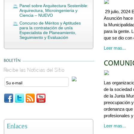
Panel sobre Arquitectura Sostenible:
Arquirectura, Microingenieria y
29 julio, 2024 
Ciencia – NUEVO
Asunción hace u
Concurso de Méritos y Aptitudes
la Municipalida
para la contratación de un/a
para la gente.
Especialista de Planeamiento,
Seguimiento y Evaluación
que se dio con
Leer mas...
BOLETÍN
COMUNIC
Recibe las Noticias del Sitio
Las organizaci
de la sociedad 
de la Junta Mun
preocupación y 
ordenanza que 
profesionales y
Enlaces
Leer mas...