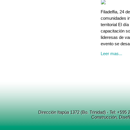
Filadelfia, 24 
comunidades in
territorial El d
capacitación sob
lideresas de v
evento se desar
Leer mas...
Dirección Itapúa 1372 (Bo. Trinidad) - Tel: +5
Construcción
, Dise