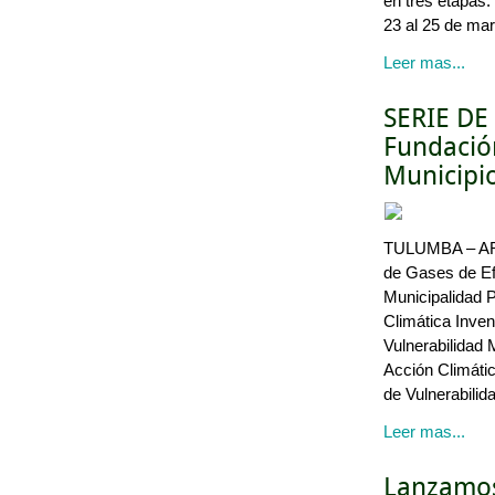
en tres etapas
23 al 25 de mar
Leer mas...
SERIE D
Fundación
Municipio
TULUMBA – ARG
de Gases de Efe
Municipalidad
Climática Inven
Vulnerabilidad
Acción Climátic
de Vulnerabili
Leer mas...
Lanzamos 