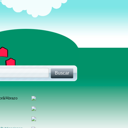
orã/Abrazo