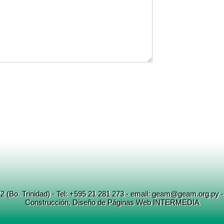
72 (Bo. Trinidad) - Tel: +595 21 281 273 - email: geam@geam.org.py 
Construcción
, Diseño
de
Páginas Web INTERMEDIA