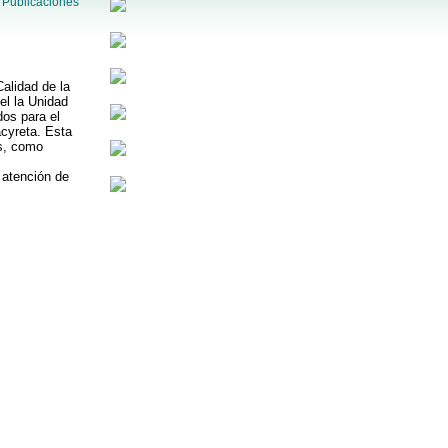
,
Publicaciones
alidad de la
el la Unidad
os para el
acyreta. Esta
es, como
 atención de