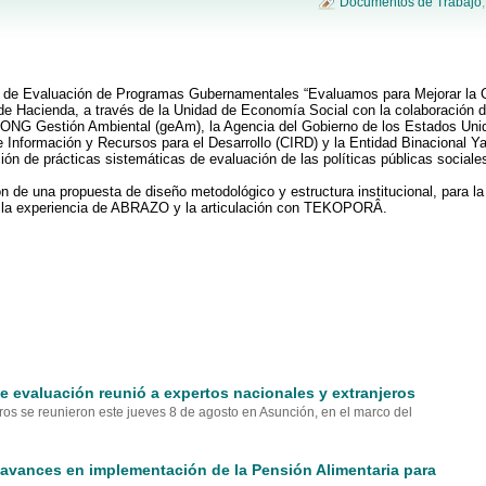
Documentos de Trabajo
o de Evaluación de Programas Gubernamentales “Evaluamos para Mejorar la C
o de Hacienda, a través de la Unidad de Economía Social con la colaboración d
a ONG Gestión Ambiental (geAm), la Agencia del Gobierno de los Estados Unid
e Información y Recursos para el Desarrollo (CIRD) y la Entidad Binacional Y
ción de prácticas sistemáticas de evaluación de las políticas públicas social
ión de una propuesta de diseño metodológico y estructura institucional, para la
r de la experiencia de ABRAZO y la articulación con TEKOPORÂ.
e evaluación reunió a expertos nacionales y extranjeros
ros se reunieron este jueves 8 de agosto en Asunción, en el marco del
avances en implementación de la Pensión Alimentaria para