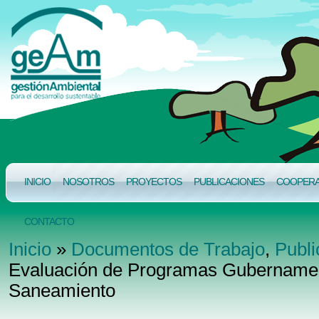
INICIO
NOSOTROS
PROYECTOS
PUBLICACIONES
COOPERAC
CONTACTO
Inicio
»
Documentos de Trabajo
,
Publi
Evaluación de Programas Gubernamen
Saneamiento