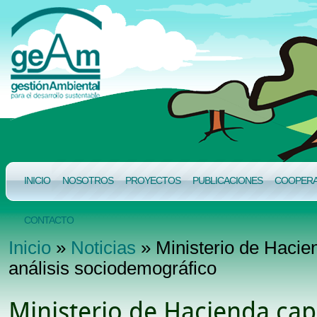
INICIO
NOSOTROS
PROYECTOS
PUBLICACIONES
COOPERAC
CONTACTO
Inicio
»
Noticias
» Ministerio de Hacien
análisis sociodemográfico
Ministerio de Hacienda capa