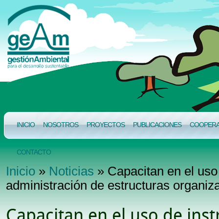
INICIO
NOSOTROS
PROYECTOS
PUBLICACIONES
COOPERAC
CONTACTO
Inicio
»
Noticias
» Capacitan en el uso
administración de estructuras organiz
Capacitan en el uso de ins