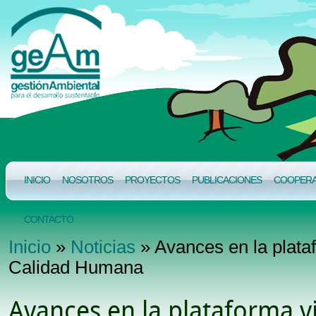
INICIO
NOSOTROS
PROYECTOS
PUBLICACIONES
COOPERAC
CONTACTO
Inicio
»
Noticias
» Avances en la plataf
Calidad Humana
Avances en la plataforma vi