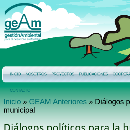
INICIO
NOSOTROS
PROYECTOS
PUBLICACIONES
COOPERAC
CONTACTO
Inicio
»
GEAM Anteriores
» Diálogos p
municipal
Diálogos políticos para la 