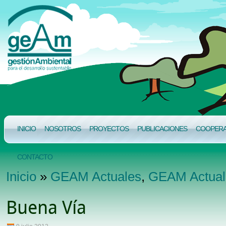
INICIO
NOSOTROS
PROYECTOS
PUBLICACIONES
COOPERAC
CONTACTO
Inicio
»
GEAM Actuales
,
GEAM Actual
Buena Vía