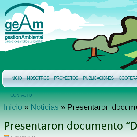
INICIO
NOSOTROS
PROYECTOS
PUBLICACIONES
COOPERAC
CONTACTO
Inicio
»
Noticias
» Presentaron docume
Presentaron documento “Di