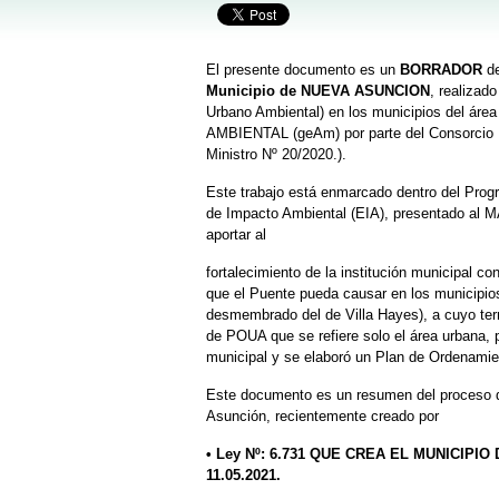
El presente documento es un
BORRADOR
de
Municipio de NUEVA ASUNCION
, realizad
Urbano Ambiental) en los municipios del área
AMBIENTAL (geAm) por parte del Consorcio UN
Ministro Nº 20/2020.).
Este trabajo está enmarcado dentro del Prog
de Impacto Ambiental (EIA), presentado al 
aportar al
fortalecimiento de la institución municipal c
que el Puente pueda causar en los municipios
desmembrado del de Villa Hayes), a cuyo terri
de POUA que se refiere solo el área urbana, p
municipal y se elaboró un Plan de Ordenamient
Este documento es un resumen del proceso de
Asunción, recientemente creado por
• Ley Nº: 6.731 QUE CREA EL MUNICIPIO D
11.05.2021.