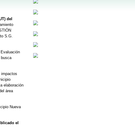
UT) del
namiento
GESTIÓN
to S.G.
 Evaluación
A busca
s impactos
icipio
la elaboración
del área
icipio Nueva
blicado el