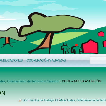
PUBLICACIONES
COOPERACIÓN Y ALIANZAS
ales
,
Ordenamiento del territorio y Catastro
» POUT – NUEVA ASUNCIÓN
ÓN
Documentos de Trabajo
,
GEAM Actuales
,
Ordenamiento del territ