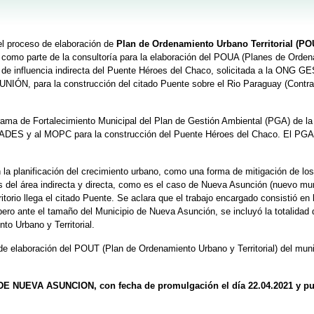
l proceso de elaboración de
Plan de Ordenamiento Urbano Territorial (PO
o como parte de la consultoría para la elaboración del POUA (Planes de Orde
 de influencia indirecta del Puente Héroes del Chaco, solicitada a la ONG 
IÓN, para la construcción del citado Puente sobre el Rio Paraguay (Contra
rama de Fortalecimiento Municipal del Plan de Gestión Ambiental (PGA) de la
MADES y al MOPC para la construcción del Puente Héroes del Chaco. El PG
on la planificación del crecimiento urbano, como una forma de mitigación de lo
 del área indirecta y directa, como es el caso de Nueva Asunción (nuevo mun
torio llega el citado Puente. Se aclara que el trabajo encargado consistió en 
ero ante el tamaño del Municipio de Nueva Asunción, se incluyó la totalidad 
o Urbano y Territorial.
 elaboración del POUT (Plan de Ordenamiento Urbano y Territorial) del mun
E NUEVA ASUNCION, con fecha de promulgación el día 22.04.2021 y pu