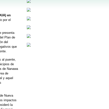
OUA) en
o por el
 presenta
del Plan de
ón del
egativos que
ente.
 al puente,
icipios de
ios de Nanawa
rea de
al y aquel
s
 de Nueva
les impactos
sideró la