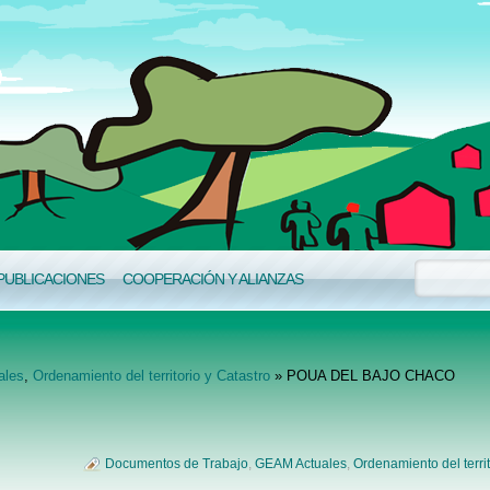
PUBLICACIONES
COOPERACIÓN Y ALIANZAS
ales
,
Ordenamiento del territorio y Catastro
» POUA DEL BAJO CHACO
Documentos de Trabajo
,
GEAM Actuales
,
Ordenamiento del territ