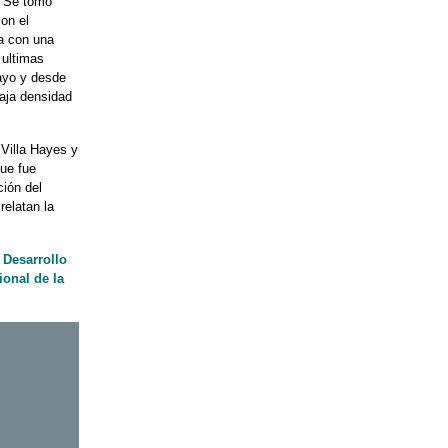
. Se tomó
con el
ta con una
 ultimas
mayo y desde
baja densidad
 Villa Hayes y
que fue
ción del
relatan la
 Desarrollo
onal de la