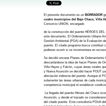
El presente documento es un
BORRADOR
ge
cuatro municipios del Bajo Chaco, Villa 
Consorcio UNION, encargado
de la construcción del puente HÉROES DEL
este documento. El Ordenamiento Urbano Amb
Gestión Ambiental (PGA) de la Evaluación de
puente. El citado programa busca contribuir c
pudieran ocurrir si se incrementara en exceso
Se decidió encarar Planes de Ordenamiento U
descartándose la idea de hacer Planes de Ord
Villa Hayes y Falcón, cuyas áreas rurales q
y Nueva Asunción se decidió hacer POUT ya q
afectación indirecta del puente. Aunque el PO
solamente las áreas urbanas de cada municip
competencia municipal el establecer condicion
La llegada del puente Héroes del Chaco ocur
Asunción, y desde el trazado se consideraron
del citado puente. Esta consultoría POUA del 