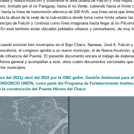
e Nanawa y Nueva Asunción y solamente el área urbana de Falcón y Villa Hayes
io, limitado por el rio Paraguay, hasta el rio Verde, subiendo hasta el límite 
hasta la línea de transmisión eléctrica de 500 KVA, una línea recta que limi
ta la altura de la sede de la sub-estática donde toma como límite urbano las
nicipio de Falcón y continúa como línea imaginaria hasta llegar al río Pilco
y. En este territorio están ubicados poblados urbanos y semiurbanos, de muy 
, cuando existían tres municipios en el Bajo Chaco: Nanawa, José A. Falcón y
consultoría, el congreso aprobó a un nuevo municipio, el de Nueva Asunción, 
de influencia del Puente. El presente documento encara el trabajo de elabora
 forma general y acompañan a este, otros cuatro documentos sectoriales que 
los municipios.
e del 2021y abril del 2022 por la ONG geAm, Gestión Ambiental para el
 CONSORCIO UNIÓN, como parte del Programa de Fortalecimiento Instituci
e la construcción del Puente Héroes del Chaco.