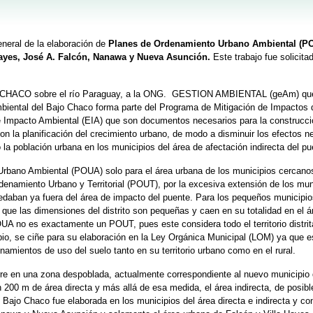
neral de la elaboración de
Planes de Ordenamiento Urbano Ambiental (P
Hayes, José A. Falcón, Nanawa y Nueva Asunción.
Este trabajo fue solicitad
 CHACO sobre el río Paraguay, a la ONG. GESTION AMBIENTAL (geAm) que
iental del Bajo Chaco forma parte del Programa de Mitigación de Impactos 
 Impacto Ambiental (EIA) que son documentos necesarios para la construcci
on la planificación del crecimiento urbano, de modo a disminuir los efectos n
 la población urbana en los municipios del área de afectación indirecta del pu
rbano Ambiental (POUA) solo para el área urbana de los municipios cercanos
enamiento Urbano y Territorial (POUT), por la excesiva extensión de los mun
uedaban ya fuera del área de impacto del puente. Para los pequeños municip
ue las dimensiones del distrito son pequeñas y caen en su totalidad en el á
UA no es exactamente un POUT, pues este considera todo el territorio distrit
io, se ciñe para su elaboración en la Ley Orgánica Municipal (LOM) ya que e
amientos de uso del suelo tanto en su territorio urbano como en el rural.
re en una zona despoblada, actualmente correspondiente al nuevo municipio
 200 m de área directa y más allá de esa medida, el área indirecta, de posib
Bajo Chaco fue elaborada en los municipios del área directa e indirecta y con