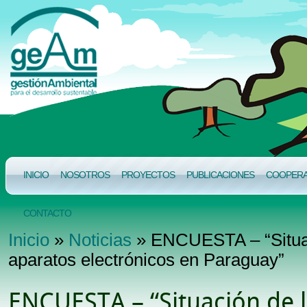
INICIO
NOSOTROS
PROYECTOS
PUBLICACIONES
COOPERAC
CONTACTO
Inicio
»
Noticias
» ENCUESTA – “Situac
aparatos electrónicos en Paraguay”
ENCUESTA – “Situación de 